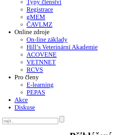
Typy členství
Registrace
gMEM
ČAVLMZ
Online zdroje
On-line základy
Hill’s Veterinární Akademie
ACOVENE
VETNNET
RCVS
Pro členy
E-learning
PEPAS
Akce
Diskuse