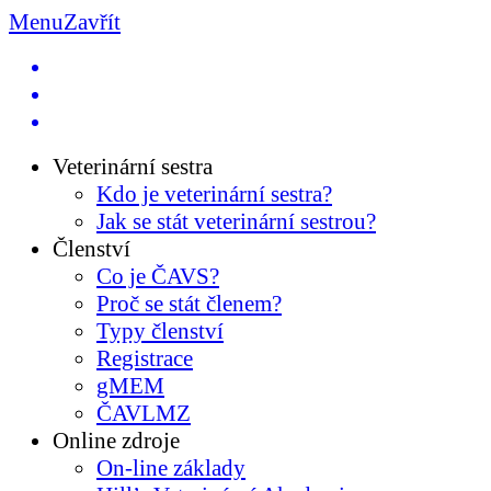
Menu
Zavřít
Veterinární sestra
Kdo je veterinární sestra?
Jak se stát veterinární sestrou?
Členství
Co je ČAVS?
Proč se stát členem?
Typy členství
Registrace
gMEM
ČAVLMZ
Online zdroje
On-line základy