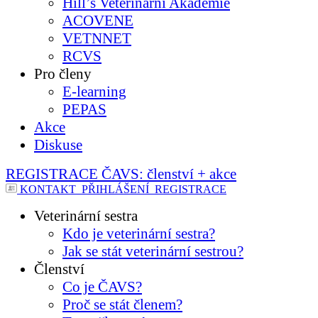
Hill’s Veterinární Akademie
ACOVENE
VETNNET
RCVS
Pro členy
E-learning
PEPAS
Akce
Diskuse
REGISTRACE ČAVS: členství + akce
KONTAKT
PŘIHLÁŠENÍ
REGISTRACE
Veterinární sestra
Kdo je veterinární sestra?
Jak se stát veterinární sestrou?
Členství
Co je ČAVS?
Proč se stát členem?