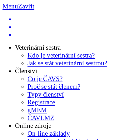
Menu
Zavřít
Veterinární sestra
Kdo je veterinární sestra?
Jak se stát veterinární sestrou?
Členství
Co je ČAVS?
Proč se stát členem?
Typy členství
Registrace
gMEM
ČAVLMZ
Online zdroje
On-line základy