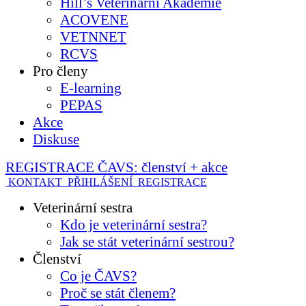
Hill’s Veterinární Akademie
ACOVENE
VETNNET
RCVS
Pro členy
E-learning
PEPAS
Akce
Diskuse
REGISTRACE ČAVS: členství + akce
KONTAKT
PŘIHLÁŠENÍ
REGISTRACE
Veterinární sestra
Kdo je veterinární sestra?
Jak se stát veterinární sestrou?
Členství
Co je ČAVS?
Proč se stát členem?