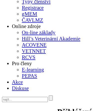
Typy členství
Registrace
gMEM
ČAVLMZ
Online zdroje
On-line základy
Hill’s Veterinární Akademie
ACOVENE
VETNNET
RCVS
Pro členy
E-learning
PEPAS
Akce
Diskuse