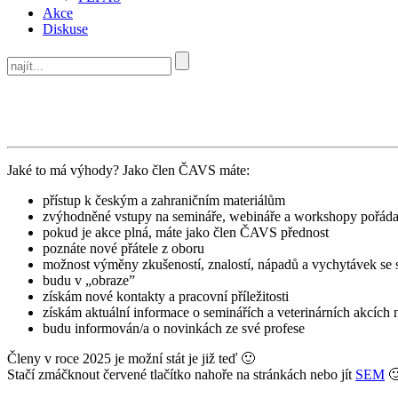
Akce
Diskuse
Jaké to má výhody? Jako člen ČAVS máte:
přístup k českým a zahraničním materiálům
zvýhodněné vstupy na semináře, webináře a workshopy pořá
pokud je akce plná, máte jako člen ČAVS přednost
poznáte nové přátele z oboru
možnost výměny zkušeností, znalostí, nápadů a vychytávek se
budu v „obraze”
získám nové kontakty a pracovní příležitosti
získám aktuální informace o seminářích a veterinárních akcích n
budu informován/a o novinkách ze své profese
Členy v roce 2025 je možní stát je již teď 🙂
Stačí zmáčknout červené tlačítko nahoře na stránkách nebo jít
SEM
