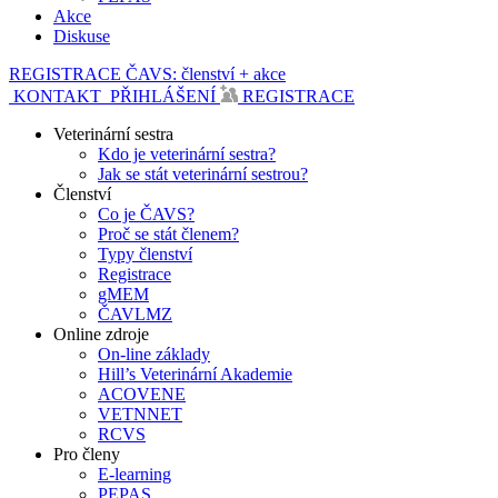
Akce
Diskuse
REGISTRACE ČAVS: členství + akce
KONTAKT
PŘIHLÁŠENÍ
REGISTRACE
Veterinární sestra
Kdo je veterinární sestra?
Jak se stát veterinární sestrou?
Členství
Co je ČAVS?
Proč se stát členem?
Typy členství
Registrace
gMEM
ČAVLMZ
Online zdroje
On-line základy
Hill’s Veterinární Akademie
ACOVENE
VETNNET
RCVS
Pro členy
E-learning
PEPAS