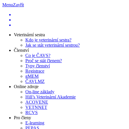
Menu
Zavřít
Veterinární sestra
Kdo je veterinární sestra?
Jak se stát veterinární sestrou?
Členství
Co je ČAVS?
Proč se stát členem?
Typy členství
Registrace
gMEM
ČAVLMZ
Online zdroje
On-line základy
Hill’s Veterinární Akademie
ACOVENE
VETNNET
RCVS
Pro členy
E-learning
PEPAS