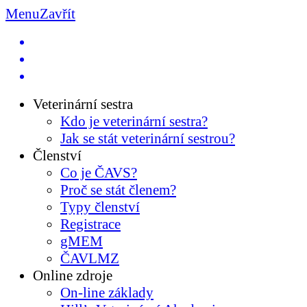
Menu
Zavřít
Veterinární sestra
Kdo je veterinární sestra?
Jak se stát veterinární sestrou?
Členství
Co je ČAVS?
Proč se stát členem?
Typy členství
Registrace
gMEM
ČAVLMZ
Online zdroje
On-line základy