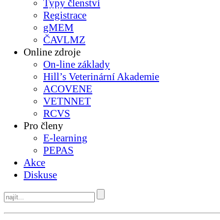
Typy členství
Registrace
gMEM
ČAVLMZ
Online zdroje
On-line základy
Hill’s Veterinární Akademie
ACOVENE
VETNNET
RCVS
Pro členy
E-learning
PEPAS
Akce
Diskuse