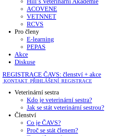
Hill’s Veterinární Akademie
ACOVENE
VETNNET
RCVS
Pro členy
E-learning
PEPAS
Akce
Diskuse
REGISTRACE ČAVS: členství + akce
KONTAKT
PŘIHLÁŠENÍ
REGISTRACE
Veterinární sestra
Kdo je veterinární sestra?
Jak se stát veterinární sestrou?
Členství
Co je ČAVS?
Proč se stát členem?